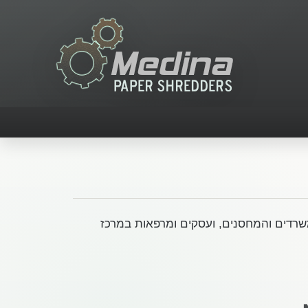
של באר יעקב, מתחם המשרדים והמחסנים, ועסקים ומרפאות במרכז