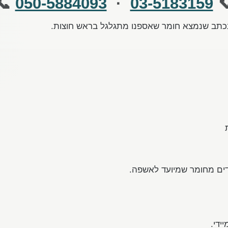
📞
050-5884093
·
03-5183159

הגריסה מתבצעת בסודיות מוחלטת, ומעולם לא 
בנוסף לניירת לגריסה, אנ
זמן 