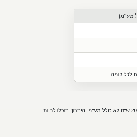
ניתן להביא את החומר למפעלנו במחיר של 7.80 ש"ח ל-1 ק"ג, במינימום הזמנה של 200 ש"ח לא כולל מע"מ. היתרון: תוכלו להיות