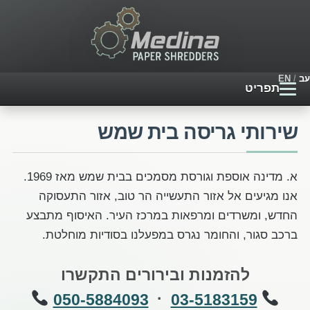
עב
/
EN
תפריט
עמוד הבית
שירותי גריסה בית שמש
מגרסות חדשות
א. מדינה אוספת וגורסת מסמכים בבית שמש מאז 1969.
אנו מגיעים אל אזור התעשייה הר טוב, אזור התעסוקה
שירותי גריסת נייר
החדש, ומשרדים ומרפאות במרכז העיר. האיסוף מתבצע
ברכב סגור, והחומר נגרס במפעלנו בסודיות מוחלטת.
שאלות נפוצות
להזמנות ובירורים התקשרו
מבנה המגרסה
·
050-5884093
03-5183159